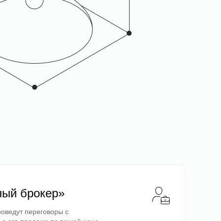
ный брокер»
оведут переговоры с