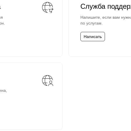
а
Служба поддер
мя
Напишите, если вам нужн
он.
по услугам.
Написать
ена,